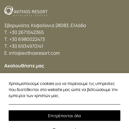
Σβορωνάτα, Κεφαλονιά 28083, Ελλάδα
Τ.
+30 2671042365
Τ.
+30 6980022473
Τ.
+30 6934970141
Ε.
info@avithosresort.com
Ακολουθήστε μας
Facebook
Instagram
Twitter
YouTube
Χρησιμοποιούμε cookies για να παρέχουμε τις υπηρεσίες
που διατίθενται στο website μας ώστε να βελτιώσουμε την
εμπειρία των χρηστών μας.
Τοπική ώρα:
16:49
Kokolis Travel Group
Braunis Horio
Car Rental
Πρακτορεία
Επιτρέπονται όλα
Πολιτική Cookies
Πολιτική Απορρήτου
2026 @ Avithos Resort.